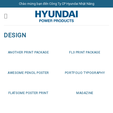
Skip
Chào mừng bạn đến Công Ty CP Hyundai Nhật Năng
to
content
DESIGN
ANOTHER PRINT PACKAGE
FL3 PRINT PACKAGE
AWESOME PENCIL POSTER
PORTFOLIO TYPOGRAPHY
FLATSOME POSTER PRINT
MAGAZINE