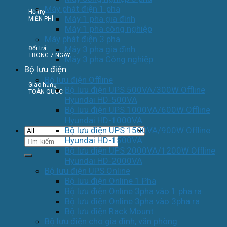
Máy phát điện 1 pha
Hỗ trợ
Máy 1 pha gia đình
MIỄN PHÍ
Máy 1 pha công nghiệp
Máy phát điện 3 pha
Máy 3 pha gia đình
Đổi trả
TRONG 7 NGÀY
Máy 3 pha Công nghiệp
Bộ lưu điện
Bộ lưu điện Offline
Giao hàng
Bộ lưu điện UPS 500VA/300W Offline
TOÀN QUỐC
Hyundai HD-500VA
Bộ lưu điện UPS 1000VA/600W Offline
Hyundai HD-1000VA
Bộ lưu điện UPS 1500VA/900W Offline
Tìm
Hyundai HD-1500VA
kiếm:
Bộ lưu điện UPS 2000VA/1200W Offline
Hyundai HD-2000VA
Bộ lưu điện UPS Online
Bộ lưu điện Online 1 Pha
Bộ lưu điện Online 3pha vào 1 pha ra
Bộ lưu điện Online 3pha vào 3pha ra
Bộ lưu điện Rack Mount
Bộ lưu điện cho gia đình, văn phòng