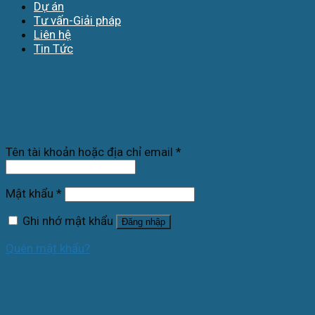
Dự án
Tư vấn-Giải pháp
Liên hệ
Tin Tức
My Account
Đăng nhập
Tên tài khoản hoặc địa chỉ email
*
Mật khẩu
*
Ghi nhớ mật khẩu
Đăng nhập
Quên mật khẩu?
Khuyến mại