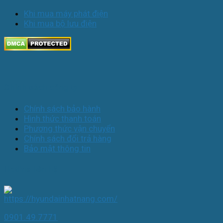
Khi mua máy phát điện
Khi mua bộ lưu điện
Chính sách công ty
Chính sách bảo hành
Hình thức thanh toán
Phương thức vận chuyển
Chính sách đổi trả hàng
Bảo mật thông tin
Hotline liên hệ:
0901.49.7771