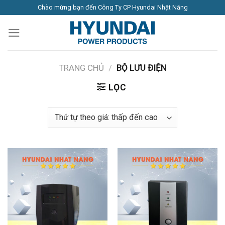
Skip
Chào mừng bạn đến Công Ty CP Hyundai Nhật Năng
to
content
TRANG CHỦ
/
BỘ LƯU ĐIỆN
LỌC