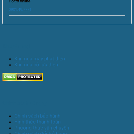
Hỗ trợ online
0901.49.7771
Khuyến mại
Khi mua máy phát điện
Khi mua bộ lưu điện
Chính sách công ty
Chính sách bảo hành
Hình thức thanh toán
Phương thức vận chuyển
Chính sách đổi trả hàng