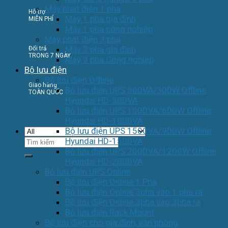
Máy phát điện 1 pha
Hỗ trợ
Máy 1 pha gia đình
MIỄN PHÍ
Máy 1 pha công nghiệp
Máy phát điện 3 pha
Máy 3 pha gia đình
Đổi trả
TRONG 7 NGÀY
Máy 3 pha Công nghiệp
Bộ lưu điện
Bộ lưu điện Offline
Giao hàng
Bộ lưu điện UPS 500VA/300W Offline
TOÀN QUỐC
Hyundai HD-500VA
Bộ lưu điện UPS 1000VA/600W Offline
Hyundai HD-1000VA
Bộ lưu điện UPS 1500VA/900W Offline
Tìm
Hyundai HD-1500VA
kiếm:
Bộ lưu điện UPS 2000VA/1200W Offline
Hyundai HD-2000VA
Bộ lưu điện UPS Online
Bộ lưu điện Online 1 Pha
Bộ lưu điện Online 3pha vào 1 pha ra
Bộ lưu điện Online 3pha vào 3pha ra
Bộ lưu điện Rack Mount
Bộ lưu điện cho gia đình, văn phòng