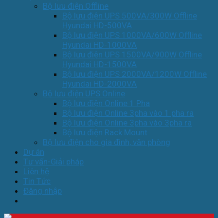
Bộ lưu điện Offline
Bộ lưu điện UPS 500VA/300W Offline
Hyundai HD-500VA
Bộ lưu điện UPS 1000VA/600W Offline
Hyundai HD-1000VA
Bộ lưu điện UPS 1500VA/900W Offline
Hyundai HD-1500VA
Bộ lưu điện UPS 2000VA/1200W Offline
Hyundai HD-2000VA
Bộ lưu điện UPS Online
Bộ lưu điện Online 1 Pha
Bộ lưu điện Online 3pha vào 1 pha ra
Bộ lưu điện Online 3pha vào 3pha ra
Bộ lưu điện Rack Mount
Bộ lưu điện cho gia đình, văn phòng
Dự án
Tư vấn-Giải pháp
Liên hệ
Tin Tức
Đăng nhập