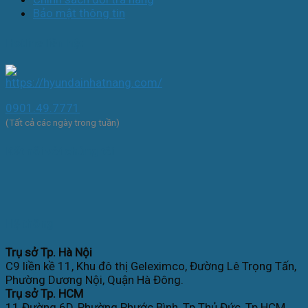
Bảo mật thông tin
Hotline liên hệ:
0901.49.7771
(Tất cả các ngày trong tuần)
Kết nối với chúng tôi
Hệ thống
Trụ sở Tp. Hà Nội
C9 liền kề 11, Khu đô thị Geleximco, Đường Lê Trọng Tấn,
Phường Dương Nội, Quận Hà Đông.
Trụ sở Tp. HCM
11 Đường 6D, Phường Phước Bình, Tp.Thủ Đức, Tp.HCM