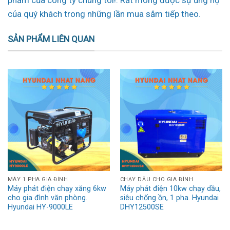
phẩm của công ty chúng tôi!. Rất mong được sự ủng hộ
của quý khách trong những lần mua sắm tiếp theo.
SẢN PHẨM LIÊN QUAN
MÁY 1 PHA GIA ĐÌNH
CHẠY DẦU CHO GIA ĐÌNH
Máy phát điện chạy xăng 6kw
Máy phát điện 10kw chạy dầu,
cho gia đình văn phòng.
siêu chống ồn, 1 pha. Hyundai
Hyundai HY-9000LE
DHY12500SE