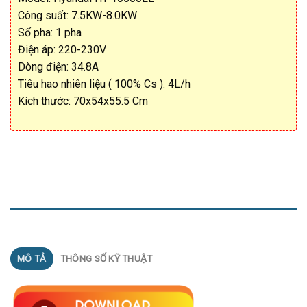
Công suất: 7.5KW-8.0KW
Số pha: 1 pha
Điện áp: 220-230V
Dòng điện: 34.8A
Tiêu hao nhiên liệu ( 100% Cs ): 4L/h
Kích thước: 70x54x55.5 Cm
MÔ TẢ
MÔ TẢ
THÔNG SỐ KỸ THUẬT