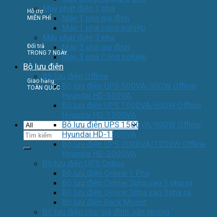
Máy phát điện 1 pha
Hỗ trợ
Máy 1 pha gia đình
MIỄN PHÍ
Máy 1 pha công nghiệp
Máy phát điện 3 pha
Máy 3 pha gia đình
Đổi trả
TRONG 7 NGÀY
Máy 3 pha Công nghiệp
Bộ lưu điện
Bộ lưu điện Offline
Giao hàng
Bộ lưu điện UPS 500VA/300W Offline
TOÀN QUỐC
Hyundai HD-500VA
Bộ lưu điện UPS 1000VA/600W Offline
Hyundai HD-1000VA
Bộ lưu điện UPS 1500VA/900W Offline
Tìm
Hyundai HD-1500VA
kiếm:
Bộ lưu điện UPS 2000VA/1200W Offline
Hyundai HD-2000VA
Bộ lưu điện UPS Online
Bộ lưu điện Online 1 Pha
Bộ lưu điện Online 3pha vào 1 pha ra
Bộ lưu điện Online 3pha vào 3pha ra
Bộ lưu điện Rack Mount
Bộ lưu điện cho gia đình, văn phòng