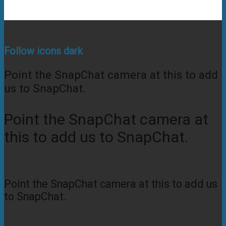
Follow icons dark
Point the SnapChat camera at this to add
us to SnapChat.
Point the SnapChat camera at
this to add us to SnapChat.
Point the SnapChat camera at this to add us
to SnapChat.