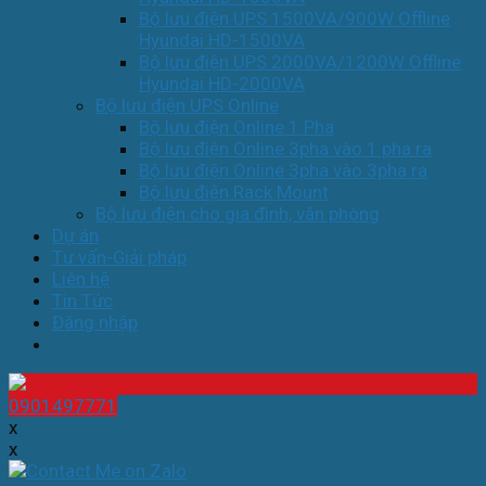
Bộ lưu điện UPS 1500VA/900W Offline
Hyundai HD-1500VA
Bộ lưu điện UPS 2000VA/1200W Offline
Hyundai HD-2000VA
Bộ lưu điện UPS Online
Bộ lưu điện Online 1 Pha
Bộ lưu điện Online 3pha vào 1 pha ra
Bộ lưu điện Online 3pha vào 3pha ra
Bộ lưu điện Rack Mount
Bộ lưu điện cho gia đình, văn phòng
Dự án
Tư vấn-Giải pháp
Liên hệ
Tin Tức
Đăng nhập
0901497771
x
x