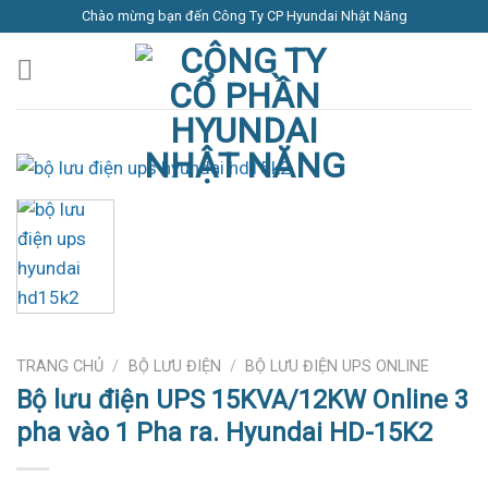
Skip
Chào mừng bạn đến Công Ty CP Hyundai Nhật Năng
to
content
TRANG CHỦ
/
BỘ LƯU ĐIỆN
/
BỘ LƯU ĐIỆN UPS ONLINE
Bộ lưu điện UPS 15KVA/12KW Online 3
pha vào 1 Pha ra. Hyundai HD-15K2