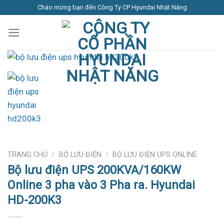
Skip
Chào mừng bạn đến Công Ty CP Hyundai Nhật Năng
to
content
TRANG CHỦ
/
BỘ LƯU ĐIỆN
/
BỘ LƯU ĐIỆN UPS ONLINE
Bộ lưu điện UPS 200KVA/160KW
Online 3 pha vào 3 Pha ra. Hyundai
HD-200K3