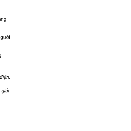
àng
người
g
điện.
giải