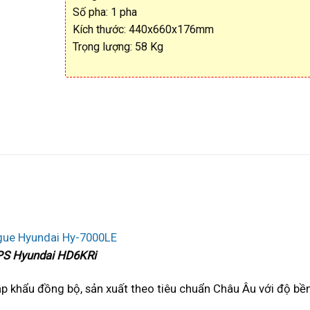
Số pha: 1 pha
Kích thước: 440x660x176mm
Trọng lượng: 58 Kg
UPS Hyundai HD6KRi
p khẩu đồng bộ, sản xuất theo tiêu chuẩn Châu Âu với độ bề