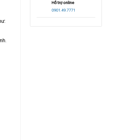
Hỗ trợ online
0901.49.7771
hư:
nh.