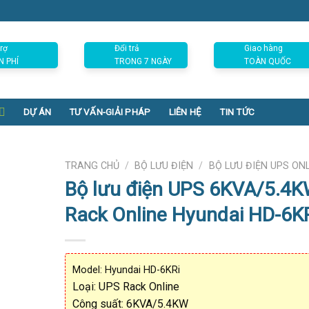
rợ
Đổi trả
Giao hàng
N PHÍ
TRONG 7 NGÀY
TOÀN QUỐC
DỰ ÁN
TƯ VẤN-GIẢI PHÁP
LIÊN HỆ
TIN TỨC
TRANG CHỦ
/
BỘ LƯU ĐIỆN
/
BỘ LƯU ĐIỆN UPS ON
Bộ lưu điện UPS 6KVA/5.4
Rack Online Hyundai HD-6K
Model: Hyundai HD-6KRi
Loại: UPS Rack Online
Công suất: 6KVA/5.4KW