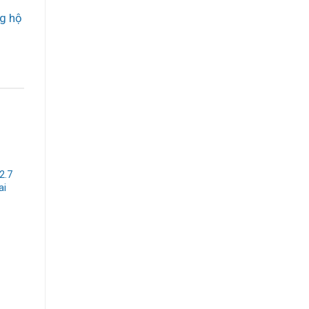
g hộ
2.7
ai