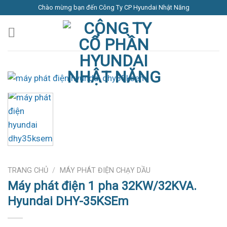
Skip
Chào mừng bạn đến Công Ty CP Hyundai Nhật Năng
to
content
TRANG CHỦ
/
MÁY PHÁT ĐIỆN CHẠY DẦU
Máy phát điện 1 pha 32KW/32KVA.
Hyundai DHY-35KSEm