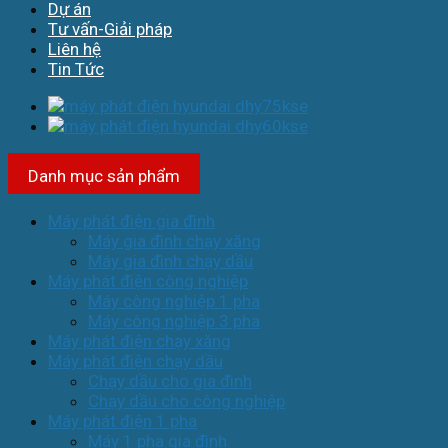
Dự án
Tư vấn-Giải pháp
Liên hệ
Tin Tức
Danh mục sản phẩm
Máy phát điện gia đình
Máy gia đình chạy xăng
Máy gia đình chạy dầu
Máy phát điện công nghiệp
Máy công nghiệp 1 pha
Máy công nghiệp 3 pha
Máy phát điện chạy xăng
Máy phát điện chạy dầu
Chạy dầu cho gia đình
Chạy dầu cho công nghiệp
Máy phát điện 1 pha
Máy 1 pha gia đình