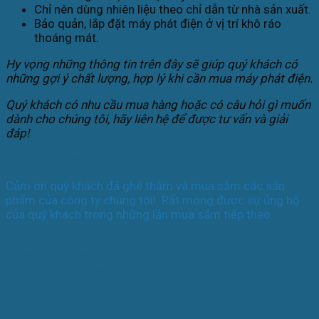
Chỉ nên dùng nhiên liệu theo chỉ dẫn từ nhà sản xuất.
Bảo quản, lắp đặt máy phát điện ở vị trí khô ráo
thoáng mát.
Hy vọng những thông tin trên đây sẽ giúp quý khách có
những gợi ý chất lượng, hợp lý khi cần mua máy phát điện.
Quý khách có nhu cầu mua hàng hoặc có câu hỏi gì muốn
dành cho chúng tôi, hãy liên hệ để được tư vấn và giải
đáp!
Gọi cho chúng tôi
Cảm ơn quý khách đã ghé thăm và mua sắm các sản
phẩm của công ty chúng tôi!. Rất mong được sự ủng hộ
của quý khách trong những lần mua sắm tiếp theo.
Máy phát điện 60KVA/48KW 3 pha công
nghiệp chạy dầu. Thùng cách âm sơn tĩnh điện,
nhập khẩu đồng bộ nguyên chiếc.