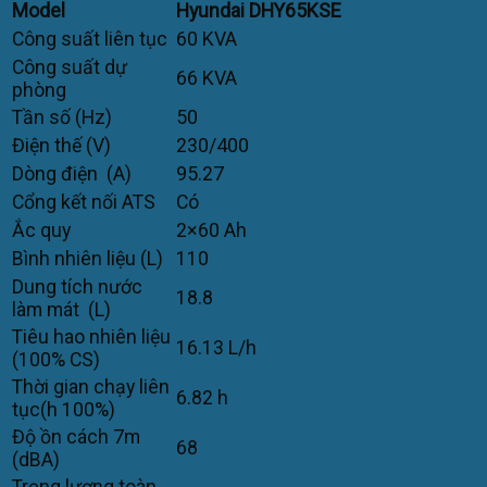
Model
Hyundai DHY65KSE
Công suất liên tục
60 KVA
Công suất dự
66 KVA
phòng
Tần số (Hz)
50
Điện thế (V)
230/400
Dòng điện (A)
95.27
Cổng kết nối ATS
Có
Ắc quy
2×60 Ah
Bình nhiên liệu (L)
110
Dung tích nước
18.8
làm mát (L)
Tiêu hao nhiên liệu
16.13 L/h
(100% CS)
Thời gian chạy liên
6.82 h
tục(h 100%)
Độ ồn cách 7m
68
(dBA)
Trọng lượng toàn