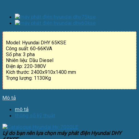
Hyundai DHY65KSE
Model: Hyundai DHY 65KSE
Công suất: 60-66KVA
Số pha: 3 pha
Nhiên liệu: Dầu Diesel
Điện áp: 220-380V
Kích thước: 2400x910x1400 mm
Trọng lượng: 1130Kg
Mô tả
mô tả
thông số kỹ thuật
Lý do bạn nên lựa chọn máy phát điện Hyundai DHY