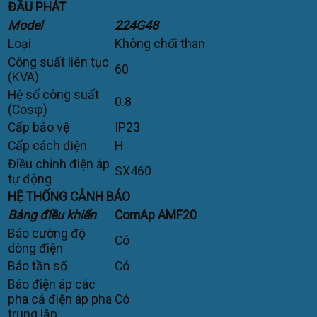
ĐẦU PHÁT
Model
224G48
Loại
Không chổi than
Công suất liên tục
60
(KVA)
Hệ số công suất
0.8
(Cosφ)
Cấp bảo vệ
IP23
Cấp cách điện
H
Điều chỉnh điện áp
SX460
tự động
HỆ THỐNG CẢNH BÁO
Bảng điều khiển
ComAp AMF20
Báo cường độ
Có
dòng điện
Báo tần số
Có
Báo điện áp các
pha cả điện áp pha
Có
trung lập