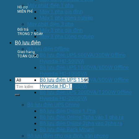
Máy phát điện 1 pha
Hỗ trợ
Máy 1 pha gia đình
MIỄN PHÍ
Máy 1 pha công nghiệp
Máy phát điện 3 pha
Máy 3 pha gia đình
Đổi trả
TRONG 7 NGÀY
Máy 3 pha Công nghiệp
Bộ lưu điện
Bộ lưu điện Offline
Giao hàng
Bộ lưu điện UPS 500VA/300W Offline
TOÀN QUỐC
Hyundai HD-500VA
Bộ lưu điện UPS 1000VA/600W Offline
Hyundai HD-1000VA
Bộ lưu điện UPS 1500VA/900W Offline
Tìm
Hyundai HD-1500VA
kiếm:
Bộ lưu điện UPS 2000VA/1200W Offline
Hyundai HD-2000VA
Bộ lưu điện UPS Online
Bộ lưu điện Online 1 Pha
Bộ lưu điện Online 3pha vào 1 pha ra
Bộ lưu điện Online 3pha vào 3pha ra
Bộ lưu điện Rack Mount
Bộ lưu điện cho gia đình, văn phòng