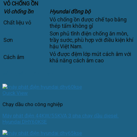
VỎ CHỐNG ỒN
Vỏ chống ồn
Hyundai đồng bộ
Vỏ chống ồn được chế tạo bằng
Chất liệu vỏ
thép tấm không gỉ
Sơn phủ tĩnh điện chống ăn mòn,
Sơn
trầy sước, phù hợp với điều kiện khí
hậu Việt Nam.
Vỏ được đệm lớp mút cách âm với
Cách âm
khả năng cách âm cao
sản phẩm liên quan
Quick View
Chạy dầu cho công nghiệp
Máy phát điện 44KW/55KVA 3 pha chạy dầu diesel.
Hyundai DHY60KSE