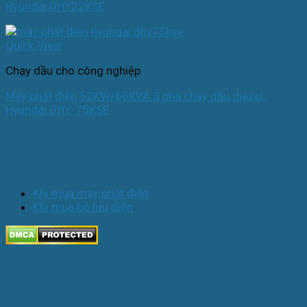
Hyundai DHY22KSE
Quick View
Chạy dầu cho công nghiệp
Máy phát điện 52KW/66KVA 3 pha chạy dầu diesel.
Hyundai DHY-75KSE
Khuyến mại
Khi mua máy phát điện
Khi mua bộ lưu điện
Chính sách công ty