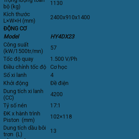
1130
bộ (kg)
Kích thước
2400x910x1400
L×W×H (mm)
ĐỘNG CƠ
Model
HY4DX23
Công suất
57
(kW/1500tr/mn)
Tốc độ quay
1.500 V/Ph
Điều chỉnh tốc độ
Cơ học
Số xi lanh
4
Khởi động
Đề điện
Dung tích xi lanh
4200
(CC)
Tỷ số nén
17:1
ĐK x hành trình
102×118
Piston (mm)
Dung tích dầu bôi
13
trơn (L)