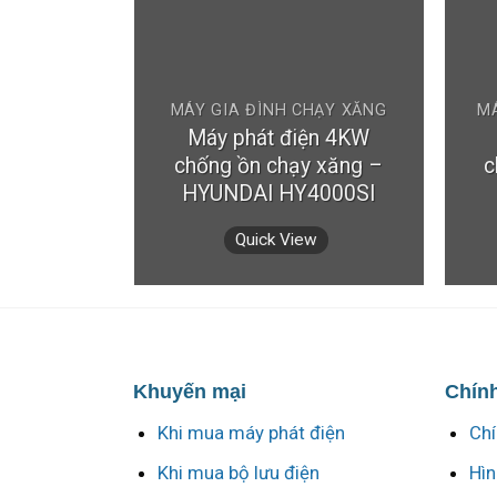
IỆN
n UPS
MÁY GIA ĐÌNH CHẠY XĂNG
Online 3
Máy phát điện 4KW
ha ra.
chống ồn chạy xăng –
c
-100K3
HYUNDAI HY4000SI
w
Quick View
Khuyến mại
Chính
Khi mua máy phát điện
Chí
Khi mua bộ lưu điện
Hìn