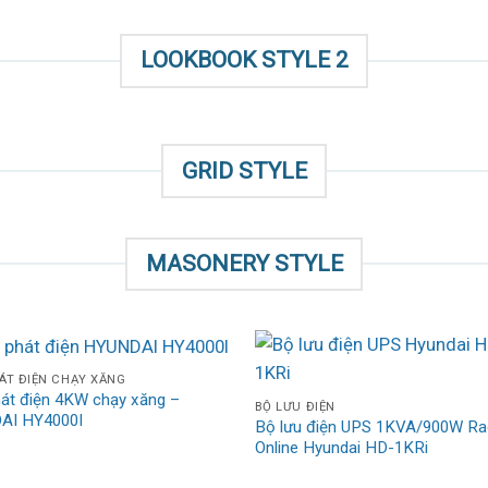
LOOKBOOK STYLE 2
GRID STYLE
MASONERY STYLE
ÁT ĐIỆN CHẠY XĂNG
át điện 4KW chạy xăng –
BỘ LƯU ĐIỆN
AI HY4000I
Bộ lưu điện UPS 1KVA/900W Ra
Online Hyundai HD-1KRi