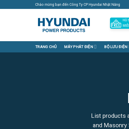
Skip
Chào mừng bạn đến Công Ty CP Hyundai Nhật Năng
to
content
Hỗ t
MIỄ
TRANG CHỦ
MÁY PHÁT ĐIỆN
BỘ LƯU ĐIỆN
List products 
and Masonry S