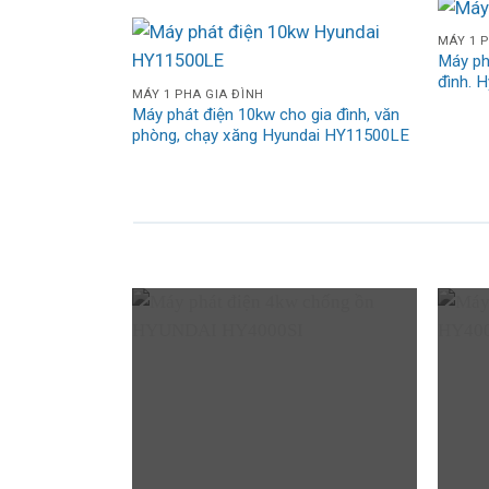
MÁY 1 P
Máy ph
đình. 
MÁY 1 PHA GIA ĐÌNH
Máy phát điện 10kw cho gia đình, văn
phòng, chạy xăng Hyundai HY11500LE