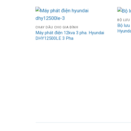
BỘ LƯU
A/200KW Online
Bộ lưu
CHẠY DẦU CHO GIA ĐÌNH
undai HD-250K3
Hyund
Máy phát điện 12kva 3 pha. Hyundai
DHY12500LE 3 Pha