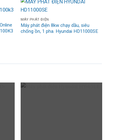
MÁY PHÁT ĐIỆN
Online
Máy phát điện 8kw chạy dầu, siêu
-100K3
chống ồn, 1 pha. Hyundai HD11000SE