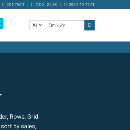
CONTACT
7:30 - 20:30
0901 49 7771
Tìm
kiếm:
T
der, Rows, Grid
sort by sales,