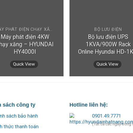
MÁY PHÁT ĐIỆN CHẠY XĂNG
BỘ LƯU ĐIỆN
Máy phát điện 4KW
Bộ lưu điện UPS
hạy xăng – HYUNDAI
1KVA/900W Rack
HY4000I
Online Hyundai HD-1K
Quick View
Quick View
 sách công ty
Hotline liên hệ:
nh sách bảo hành
0901.49.7771
(Tất cả các ngày trong 
h thức thanh toán