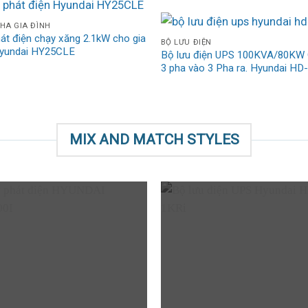
HA GIA ĐÌNH
át điện chạy xăng 2.1kW cho gia
BỘ LƯU ĐIỆN
Hyundai HY25CLE
Bộ lưu điện UPS 100KVA/80KW 
3 pha vào 3 Pha ra. Hyundai HD
MIX AND MATCH STYLES