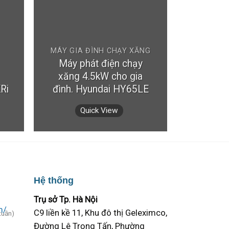
MÁY GIA ĐÌNH CHẠY XĂNG
Máy phát điện chạy
xăng 4.5kW cho gia
Ri
đình. Hyundai HY65LE
Quick View
Hệ thống
Trụ sở Tp. Hà Nội
C9 liền kề 11, Khu đô thị Geleximco,
tuần)
Đường Lê Trọng Tấn, Phường