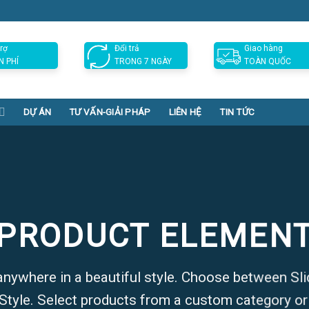
rợ
Đổi trả
Giao hàng
N PHÍ
TRONG 7 NGÀY
TOÀN QUỐC
DỰ ÁN
TƯ VẤN-GIẢI PHÁP
LIÊN HỆ
TIN TỨC
PRODUCT ELEMEN
anywhere in a beautiful style. Choose between Sli
tyle. Select products from a custom category or 