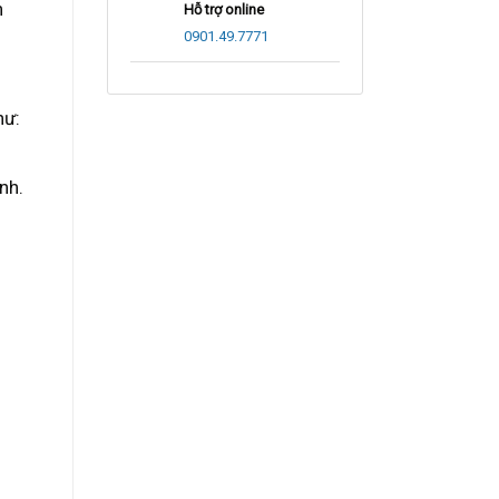
n
Hỗ trợ online
0901.49.7771
hư:
nh.