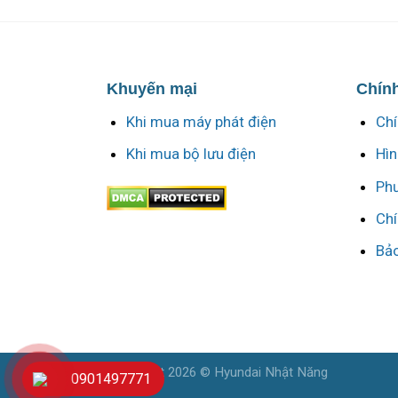
Khuyến mại
Chính
Khi mua máy phát điện
Chí
Khi mua bộ lưu điện
Hìn
Phư
Chí
Bảo
Copyright 2026 © Hyundai Nhật Năng
0901497771