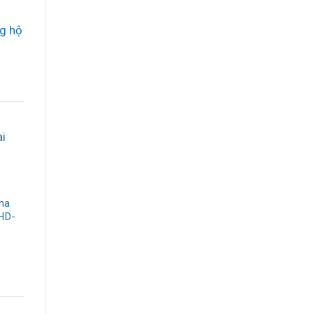
g hộ
ha
 HD-