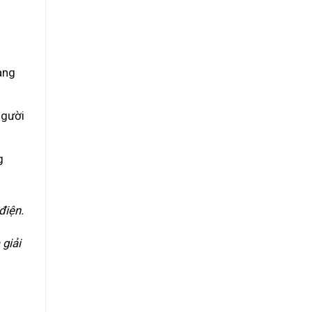
àng
người
g
điện.
giải