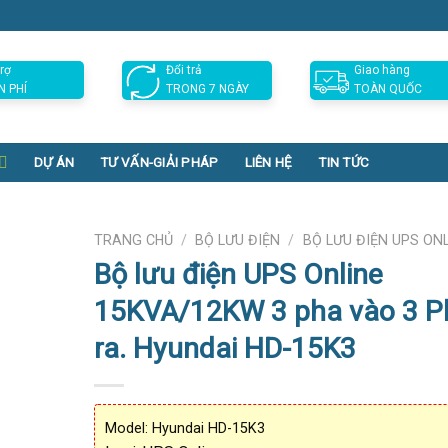
rợ
Đổi trả
Giao hàng
N PHÍ
TRONG 7 NGÀY
TOÀN QUỐC
DỰ ÁN
TƯ VẤN-GIẢI PHÁP
LIÊN HỆ
TIN TỨC
TRANG CHỦ
/
BỘ LƯU ĐIỆN
/
BỘ LƯU ĐIỆN UPS ON
Bộ lưu điện UPS Online
15KVA/12KW 3 pha vào 3 P
ra. Hyundai HD-15K3
Model: Hyundai HD-15K3