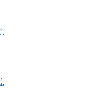
pha
 HD-
 3
dai